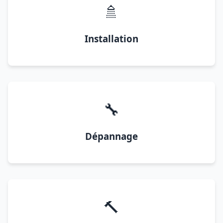
🚿
Installation
🔧
Dépannage
🔨