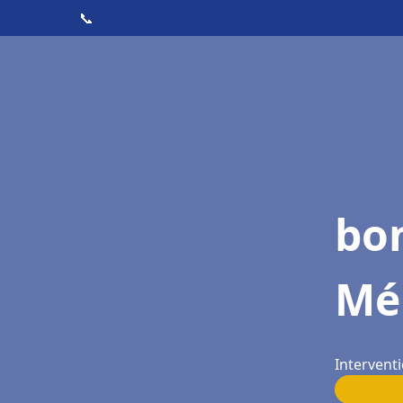
📞
bo
Mé
Interventi