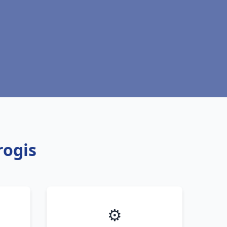
rogis
⚙️