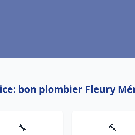
ice: bon plombier Fleury Mé
🔧
🔨