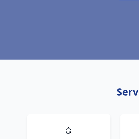
Serv
🚿