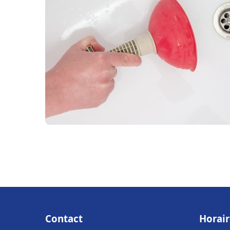
Contact
Horair