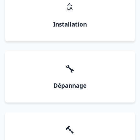
🚿
Installation
🔧
Dépannage
🔨