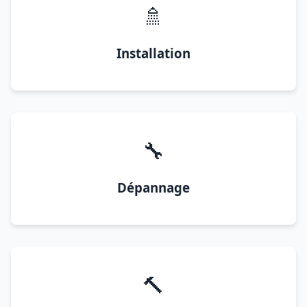
🚿
Installation
🔧
Dépannage
🔨