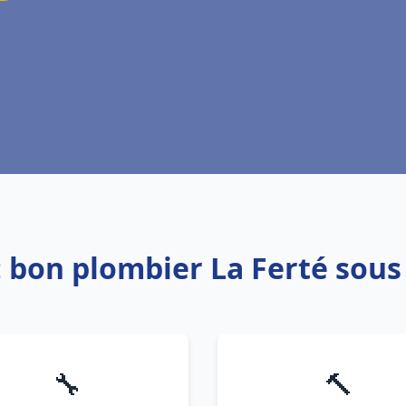
: bon plombier La Ferté sous
🔧
🔨