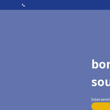
📞
bon
sou
Interventi