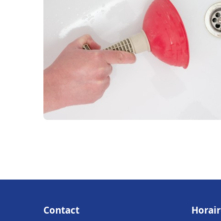
Contact
Horair