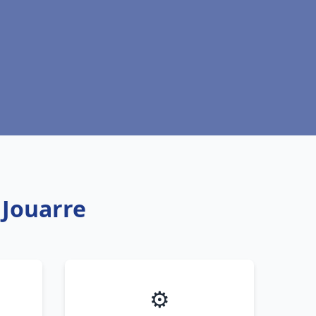
 Jouarre
⚙️