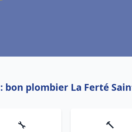
: bon plombier La Ferté Sai
🔧
🔨