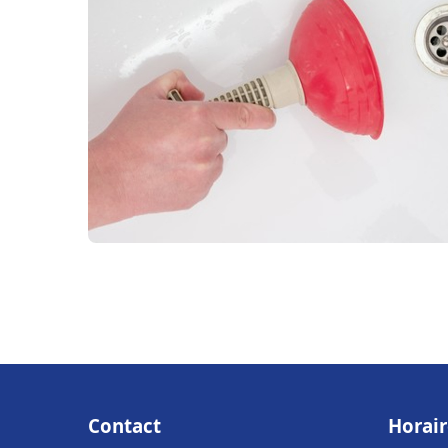
Contact
Horair