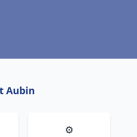
nt Aubin
⚙️