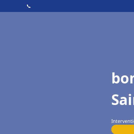
📞
bon
Sai
Interventi