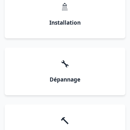
🚿
Installation
🔧
Dépannage
🔨