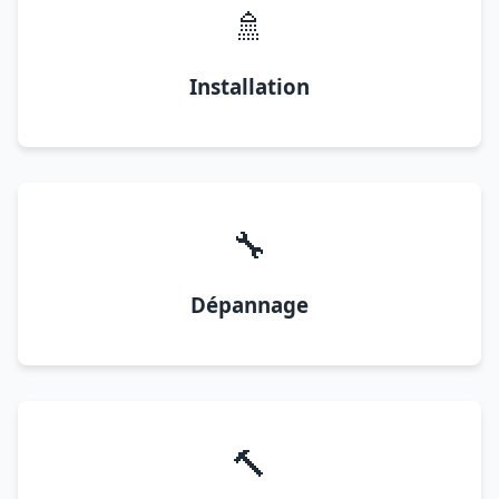
🚿
Installation
🔧
Dépannage
🔨