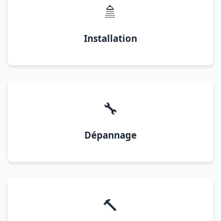
🚿
Installation
🔧
Dépannage
🔨