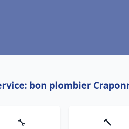
ervice: bon plombier Crapon
🔧
🔨