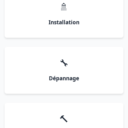
🚿
Installation
🔧
Dépannage
🔨