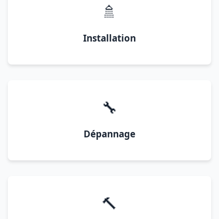
🚿
Installation
🔧
Dépannage
🔨