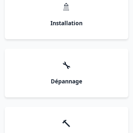
🚿
Installation
🔧
Dépannage
🔨