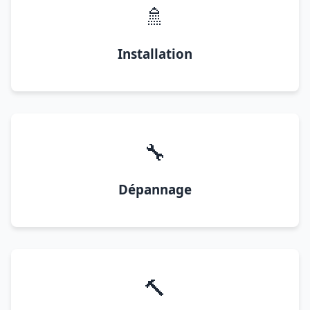
🚿
Installation
🔧
Dépannage
🔨