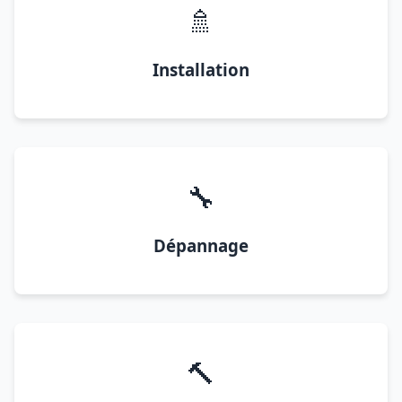
🚿
Installation
🔧
Dépannage
🔨