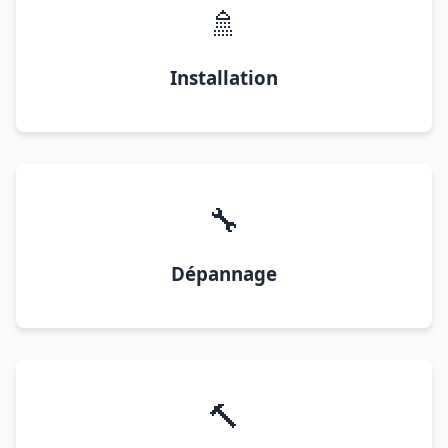
🚿
Installation
🔧
Dépannage
🔨