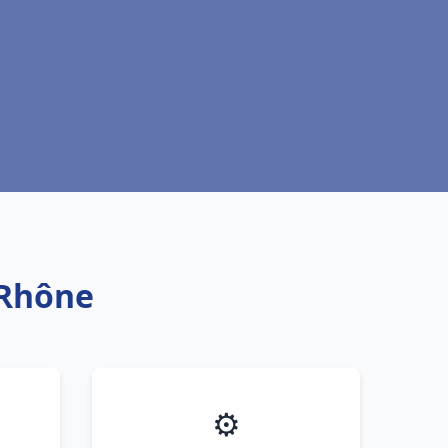
 Rhône
⚙️