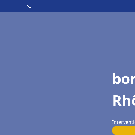
📞
bo
Rh
Intervent