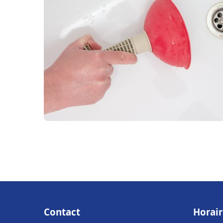
Contact
Horair