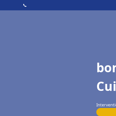
📞
bon
Cu
Interventi