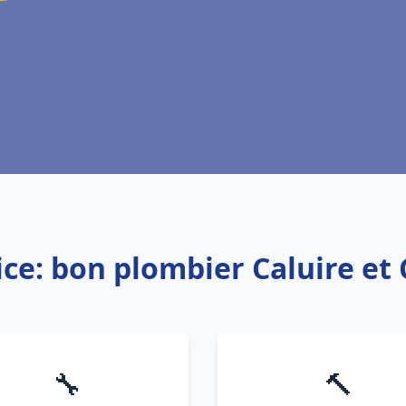
ice: bon plombier Caluire et 
🔧
🔨