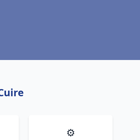
Cuire
⚙️