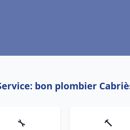
Service: bon plombier Cabriè
🔧
🔨