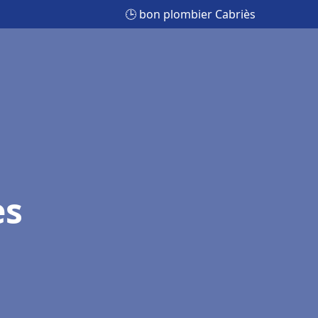
🕒 bon plombier Cabriès
ès