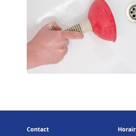
Contact
Horair