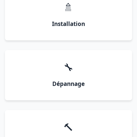
🚿
Installation
🔧
Dépannage
🔨