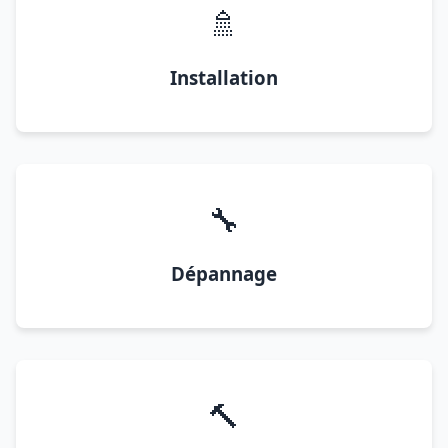
🚿
Installation
🔧
Dépannage
🔨