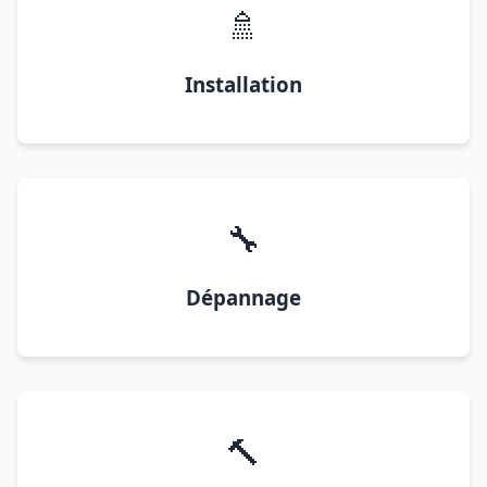
🚿
Installation
🔧
Dépannage
🔨