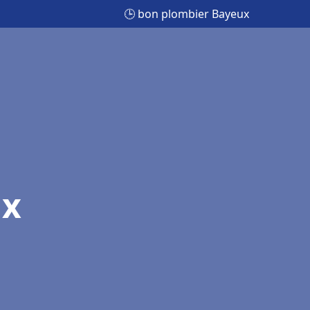
🕒 bon plombier Bayeux
ux