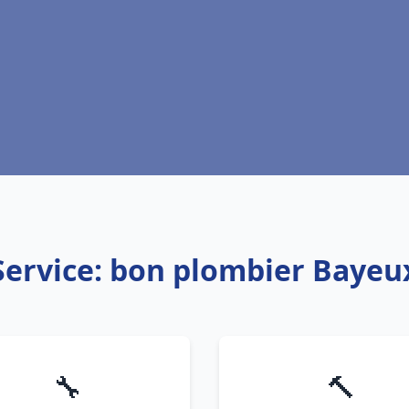
Service: bon plombier Bayeu
🔧
🔨