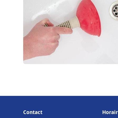
Contact
Horair