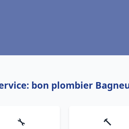
ervice: bon plombier Bagne
🔧
🔨