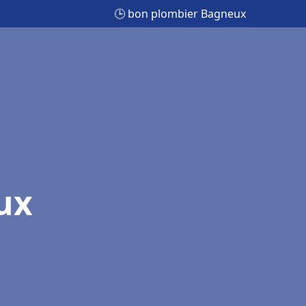
🕒 bon plombier Bagneux
ux