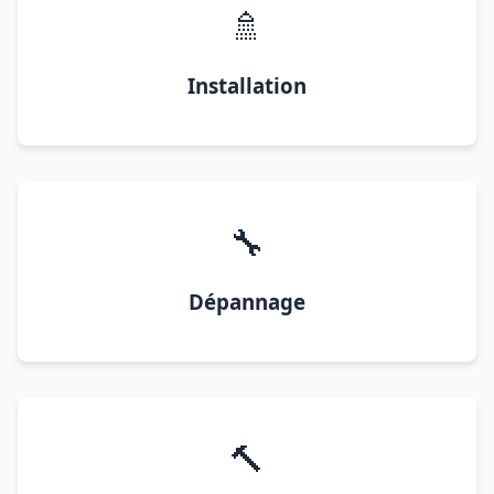
🚿
Installation
🔧
Dépannage
🔨