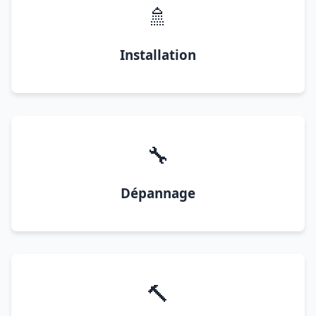
🚿
Installation
🔧
Dépannage
🔨