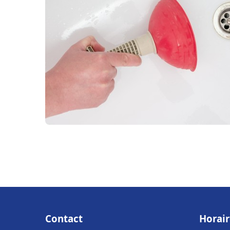
Contact
Horair