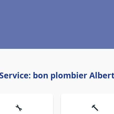
Service: bon plombier Alber
🔧
🔨