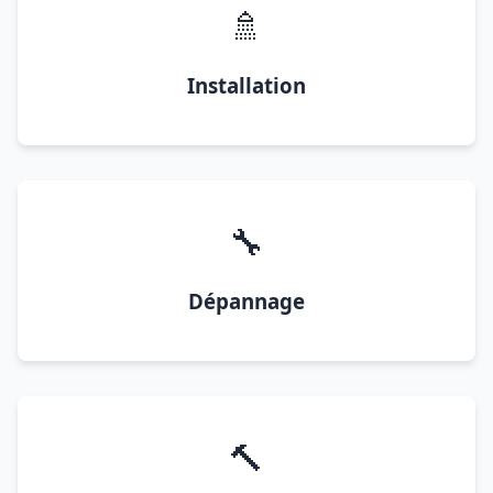
🚿
Installation
🔧
Dépannage
🔨