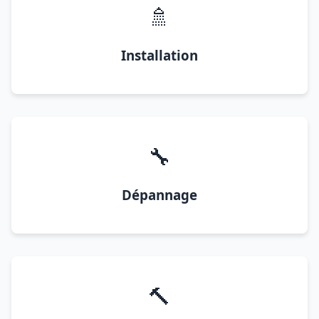
🚿
Installation
🔧
Dépannage
🔨