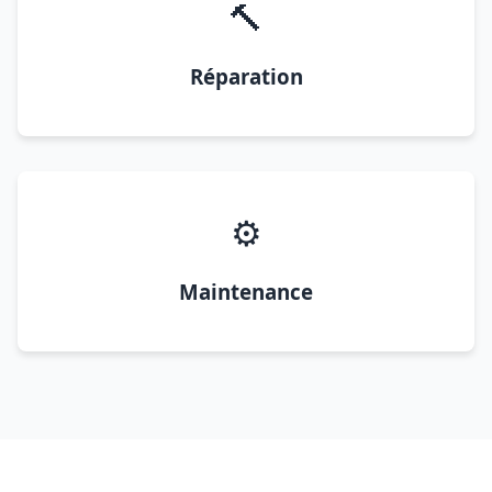
🔨
Réparation
⚙️
Maintenance